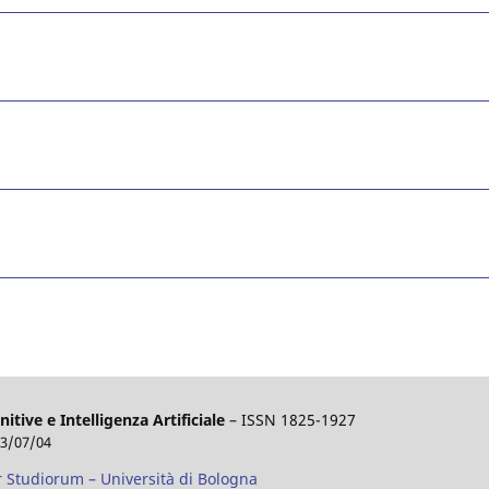
nitive e Intelligenza Artificiale
– ISSN 1825-1927
23/07/04
r Studiorum – Università di Bologna