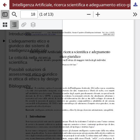
Intelligenza Artificiale, ricerca scientifica e adeguamento etico-giuridico